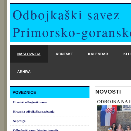
Odbojkaški savez
Primorsko-goransk
NASLOVNICA
KONTAKT
KALENDAR
KLU
ARHIVA
NOVOSTI
POVEZNICE
ODBOJKA NA 
Hrvatski odbojkaški savez
Hrvatska odbojkaška natjecanja
Superliga
Odbojkaški savez Istarske županije