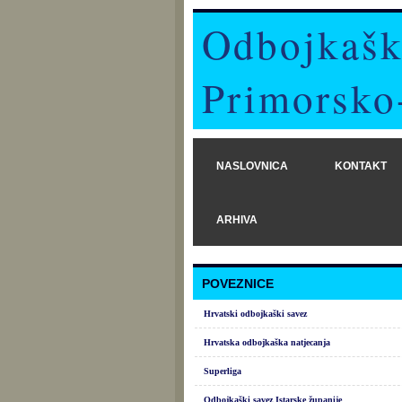
Odbojkašk
Primorsko
NASLOVNICA
KONTAKT
ARHIVA
POVEZNICE
Hrvatski odbojkaški savez
Hrvatska odbojkaška natjecanja
Superliga
Odbojkaški savez Istarske županije