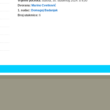
Vrijeme početka:
subota, 30. studenog 2024. u 9,00
Dvorana:
Marino Cvetković
1. sudac:
Domagoj Badanjak
Broj utakmice:
6