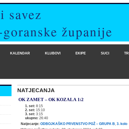
i savez
-goranske županije
KALENDAR
KLUBOVI
EKIPE
SUCI
TR
NATJECANJA
OK ZAMET
–
OK KOZALA
1:2
1. set:
8:15
2. set:
15:10
3. set:
3:15
ukupno:
26:40
Natjecanje:
ODBOJKAŠKO PRVENSTVO PGŽ – GRUPA B
,
3. kolo