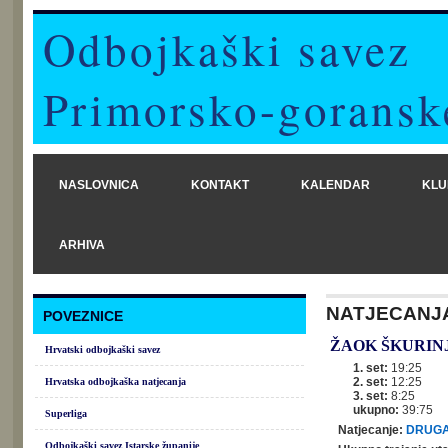
Odbojkaški savez
Primorsko-goransk
NASLOVNICA
KONTAKT
KALENDAR
KLU
ARHIVA
NATJECANJ
POVEZNICE
ŽAOK ŠKURIN
Hrvatski odbojkaški savez
1. set:
19:25
2. set:
12:25
Hrvatska odbojkaška natjecanja
3. set:
8:25
ukupno:
39:75
Superliga
Natjecanje:
DRUGA
Odbojkaški savez Istarske županije