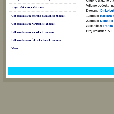
Ukupno trajanje ut
Vrijeme početka:
ne
Zagrebački odbojkaški savez
Dvorana:
Dinko Lu
1. sudac:
Barbara 
Odbojkaški savez Splitsko-dalmatinske županije
2. sudac:
Domagoj 
Odbojkaški savez Varaždinske županije
zapisničar:
Franka
Broj utakmice:
50
Odbojkaški savez Zagrebačke županije
Odbojkaški savez Šibensko-kninske županije
Mevza