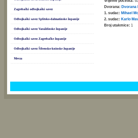
Vrijeme početka:
su
Dvorana:
Dvorana 
Zagrebački odbojkaški savez
1. sudac:
Mihael Mo
2. sudac:
Karlo Ma
Odbojkaški savez Splitsko-dalmatinske županije
Broj utakmice:
1
Odbojkaški savez Varaždinske županije
Odbojkaški savez Zagrebačke županije
Odbojkaški savez Šibensko-kninske županije
Mevza