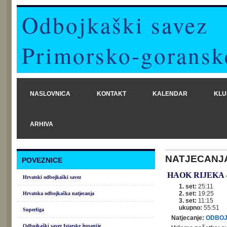
Odbojkaški savez
Primorsko-goransk
NASLOVNICA
KONTAKT
KALENDAR
KLU
ARHIVA
NATJECANJ
POVEZNICE
HAOK RIJEKA
Hrvatski odbojkaški savez
1. set:
25:11
2. set:
19:25
Hrvatska odbojkaška natjecanja
3. set:
11:15
ukupno:
55:51
Superliga
Natjecanje:
ODBOJK
Odbojkaški savez Istarske županije