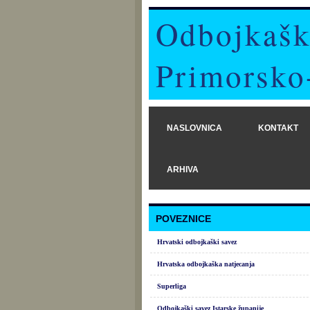
Odbojkašk
Primorsko
NASLOVNICA
KONTAKT
ARHIVA
POVEZNICE
Hrvatski odbojkaški savez
Hrvatska odbojkaška natjecanja
Superliga
Odbojkaški savez Istarske županije