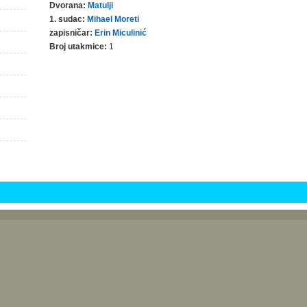
Dvorana:
Matulji
1. sudac:
Mihael Moreti
zapisničar:
Erin Miculinić
Broj utakmice:
1