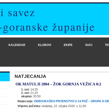
i savez
-goranske županije
KALENDAR
KLUBOVI
EKIPE
SUCI
TR
NATJECANJA
OK MATULJI 2004
–
ŽOK GORNJA VEŽICA
0:2
1. set:
14:25
2. set:
21:25
ukupno:
35:50
Natjecanje:
ODBOJKAŠKO PRVENSTVO U 14 PGŽ – GRUPA G OD 
Vrijeme početka:
nedjelja, 22. ožujka 2026. u 11,00