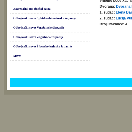
Vrijeme početka:
ne
Dvorana:
Dvorana 
Zagrebački odbojkaški savez
1. sudac:
Elena Ba
2. sudac:
Lucija Vu
Odbojkaški savez Splitsko-dalmatinske županije
Broj utakmice:
4
Odbojkaški savez Varaždinske županije
Odbojkaški savez Zagrebačke županije
Odbojkaški savez Šibensko-kninske županije
Mevza