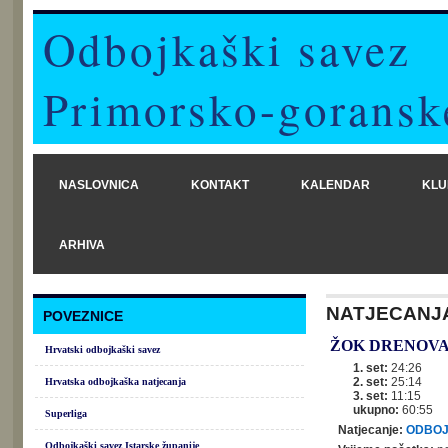
Odbojkaški savez
Primorsko-goransk
NASLOVNICA
KONTAKT
KALENDAR
KLU
ARHIVA
NATJECANJ
POVEZNICE
ŽOK DRENOV
Hrvatski odbojkaški savez
1. set:
24:26
2. set:
25:14
Hrvatska odbojkaška natjecanja
3. set:
11:15
ukupno:
60:55
Superliga
Natjecanje:
ODBOJ
Odbojkaški savez Istarske županije