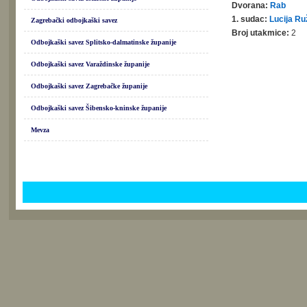
Dvorana:
Rab
1. sudac:
Lucija Ru
Zagrebački odbojkaški savez
Broj utakmice:
2
Odbojkaški savez Splitsko-dalmatinske županije
Odbojkaški savez Varaždinske županije
Odbojkaški savez Zagrebačke županije
Odbojkaški savez Šibensko-kninske županije
Mevza