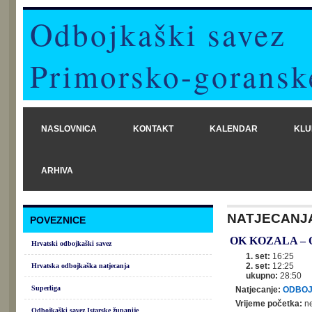
Odbojkaški savez
Primorsko-goransk
NASLOVNICA
KONTAKT
KALENDAR
KLU
ARHIVA
NATJECANJ
POVEZNICE
OK KOZALA
–
Hrvatski odbojkaški savez
1. set:
16:25
2. set:
12:25
Hrvatska odbojkaška natjecanja
ukupno:
28:50
Superliga
Natjecanje:
ODBOJ
Vrijeme početka:
ne
Odbojkaški savez Istarske županije