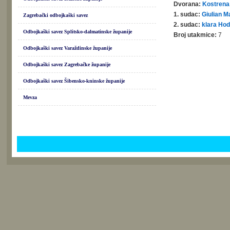
Dvorana:
Kostrena
1. sudac:
Giulian M
Zagrebački odbojkaški savez
2. sudac:
klara Ho
Odbojkaški savez Splitsko-dalmatinske županije
Broj utakmice:
7
Odbojkaški savez Varaždinske županije
Odbojkaški savez Zagrebačke županije
Odbojkaški savez Šibensko-kninske županije
Mevza