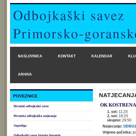
Odbojkaški savez
Primorsko-goransk
NASLOVNICA
KONTAKT
KALENDAR
KLU
ARHIVA
NATJECANJ
POVEZNICE
OK KOSTRENA
Hrvatski odbojkaški savez
1. set:
11:25
2. set:
18:25
Hrvatska odbojkaška natjecanja
ukupno:
29:50
Superliga
Natjecanje:
ODBOJ
Vrijeme početka:
po
Odbojkaški savez Istarske županije