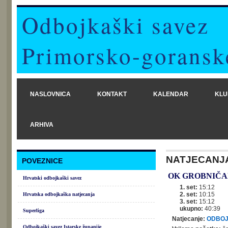
Odbojkaški savez
Primorsko-goransk
NASLOVNICA
KONTAKT
KALENDAR
KLU
ARHIVA
NATJECANJ
POVEZNICE
OK GROBNIČA
Hrvatski odbojkaški savez
1. set:
15:12
2. set:
10:15
Hrvatska odbojkaška natjecanja
3. set:
15:12
ukupno:
40:39
Superliga
Natjecanje:
ODBOJ
Odbojkaški savez Istarske županije