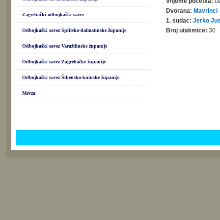
Vrijeme početka:
če
Dvorana:
Mavrinci
Zagrebački odbojkaški savez
1. sudac:
Jerko Ju
Broj utakmice:
30
Odbojkaški savez Splitsko-dalmatinske županije
Odbojkaški savez Varaždinske županije
Odbojkaški savez Zagrebačke županije
Odbojkaški savez Šibensko-kninske županije
Mevza