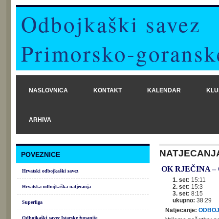
Odbojkaški savez
Primorsko-goransk
NASLOVNICA
KONTAKT
KALENDAR
KLU
ARHIVA
NATJECANJ
POVEZNICE
OK RJEČINA
–
Hrvatski odbojkaški savez
1. set:
15:11
2. set:
15:3
Hrvatska odbojkaška natjecanja
3. set:
8:15
ukupno:
38:29
Superliga
Natjecanje:
ODBOJ
Odbojkaški savez Istarske županije