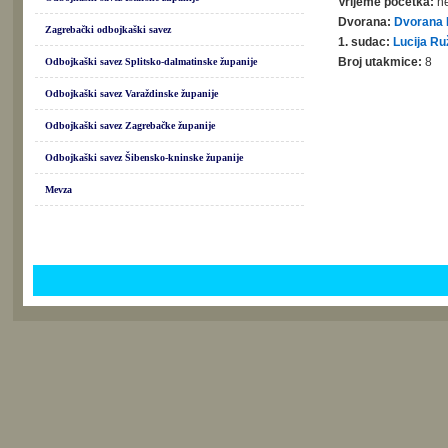
Vrijeme početka:
ne
Dvorana:
Dvorana 
Zagrebački odbojkaški savez
1. sudac:
Lucija Ru
Broj utakmice:
8
Odbojkaški savez Splitsko-dalmatinske županije
Odbojkaški savez Varaždinske županije
Odbojkaški savez Zagrebačke županije
Odbojkaški savez Šibensko-kninske županije
Mevza