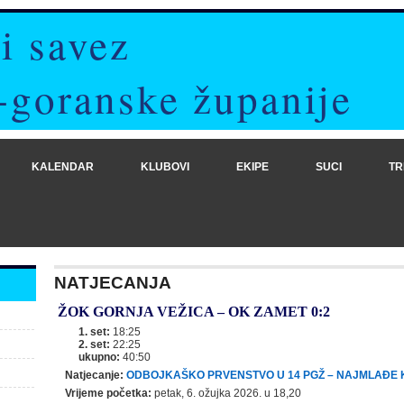
i savez
-goranske županije
KALENDAR
KLUBOVI
EKIPE
SUCI
TR
NATJECANJA
ŽOK GORNJA VEŽICA
–
OK ZAMET
0:2
1. set:
18:25
2. set:
22:25
ukupno:
40:50
Natjecanje:
ODBOJKAŠKO PRVENSTVO U 14 PGŽ – NAJMLAĐE 
Vrijeme početka:
petak, 6. ožujka 2026. u 18,20