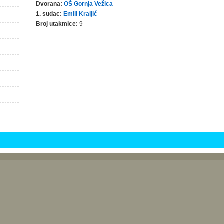
Dvorana:
OŠ Gornja Vežica
1. sudac:
Emili Kraljić
Broj utakmice:
9