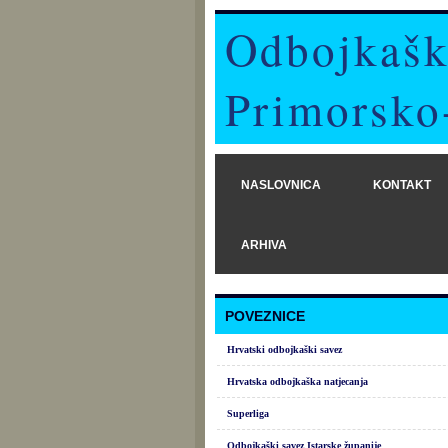
Odbojkašk
Primorsko
NASLOVNICA
KONTAKT
ARHIVA
POVEZNICE
Hrvatski odbojkaški savez
Hrvatska odbojkaška natjecanja
Superliga
Odbojkaški savez Istarske županije