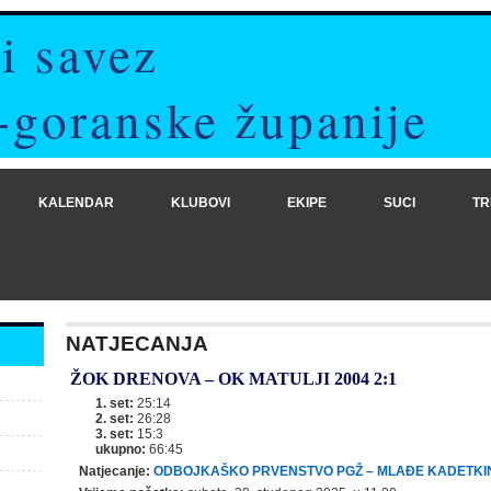
i savez
-goranske županije
KALENDAR
KLUBOVI
EKIPE
SUCI
TR
NATJECANJA
ŽOK DRENOVA
–
OK MATULJI 2004
2:1
1. set:
25:14
2. set:
26:28
3. set:
15:3
ukupno:
66:45
Natjecanje:
ODBOJKAŠKO PRVENSTVO PGŽ – MLAĐE KADETKI