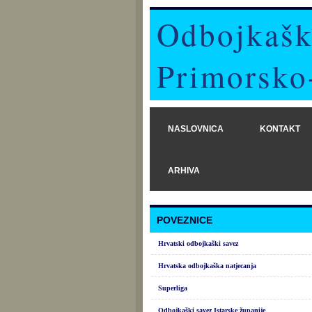
Odbojkašk
Primorsko
NASLOVNICA
KONTAKT
ARHIVA
POVEZNICE
Hrvatski odbojkaški savez
Hrvatska odbojkaška natjecanja
Superliga
Odbojkaški savez Istarske županije