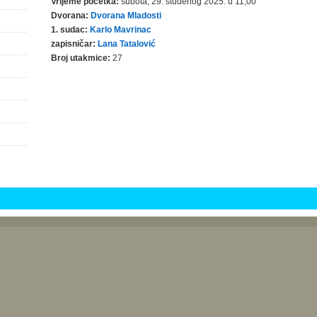
Vrijeme početka:
subota, 29. studenog 2025. u 11,00
Dvorana:
Dvorana Mladosti
1. sudac:
Karlo Mavrinac
zapisničar:
Lana Tatalović
Broj utakmice:
27