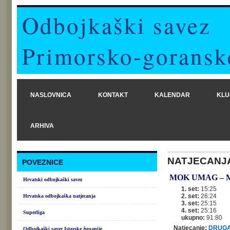
Odbojkaški savez
Primorsko-goransk
NASLOVNICA
KONTAKT
KALENDAR
KLU
ARHIVA
NATJECANJ
POVEZNICE
MOK UMAG
–
Hrvatski odbojkaški savez
1. set:
15:25
2. set:
26:24
Hrvatska odbojkaška natjecanja
3. set:
25:15
4. set:
25:16
Superliga
ukupno:
91:80
Natjecanje:
DRUGA
Odbojkaški savez Istarske županije