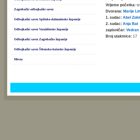
Vrijeme početka:
sr
Zagrebački odbojkaški savez
Dvorana:
Marije L
1. sudac:
Abel Zolo
Odbojkaški savez Splitsko-dalmatinske županije
2. sudac:
Anja Bat
Odbojkaški savez Varaždinske županije
zapisničar:
Vedran 
Broj utakmice:
17
Odbojkaški savez Zagrebačke županije
Odbojkaški savez Šibensko-kninske županije
Mevza