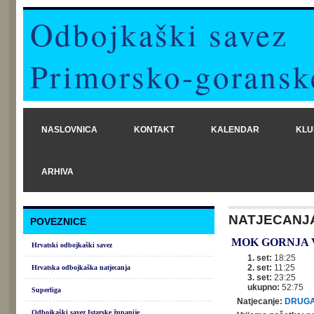
Odbojkaški savez
Primorsko-goransk
NASLOVNICA
KONTAKT
KALENDAR
KLU
ARHIVA
NATJECANJ
POVEZNICE
MOK GORNJA 
Hrvatski odbojkaški savez
1. set:
18:25
2. set:
11:25
Hrvatska odbojkaška natjecanja
3. set:
23:25
ukupno:
52:75
Superliga
Natjecanje:
DRUGA
Odbojkaški savez Istarske županije