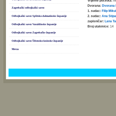
Vrijeme početka:
ne
Dvorana:
Dvorana 
Zagrebački odbojkaški savez
1. sudac:
Filip Miku
2. sudac:
Ana Stipa
Odbojkaški savez Splitsko-dalmatinske županije
zapisničar:
Lana Ta
Odbojkaški savez Varaždinske županije
Broj utakmice:
14
Odbojkaški savez Zagrebačke županije
Odbojkaški savez Šibensko-kninske županije
Mevza