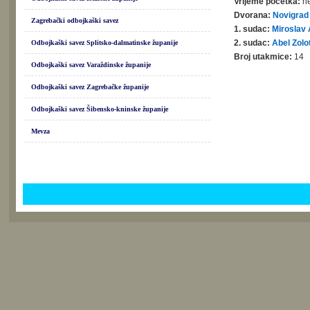
Vrijeme početka:
ne
Dvorana:
Novigrad
Zagrebački odbojkaški savez
1. sudac:
Miroslav 
2. sudac:
Abel Zolo
Odbojkaški savez Splitsko-dalmatinske županije
Broj utakmice:
14
Odbojkaški savez Varaždinske županije
Odbojkaški savez Zagrebačke županije
Odbojkaški savez Šibensko-kninske županije
Mevza