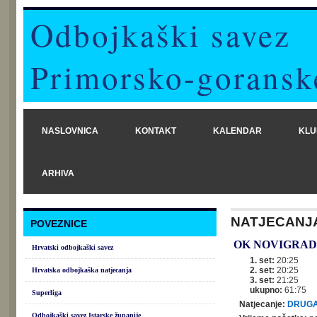
Odbojkaški savez
Primorsko-goransk
NASLOVNICA
KONTAKT
KALENDAR
KLU
ARHIVA
NATJECANJ
POVEZNICE
OK NOVIGRAD
Hrvatski odbojkaški savez
1. set:
20:25
2. set:
20:25
Hrvatska odbojkaška natjecanja
3. set:
21:25
ukupno:
61:75
Superliga
Natjecanje:
DRUGA
Odbojkaški savez Istarske županije