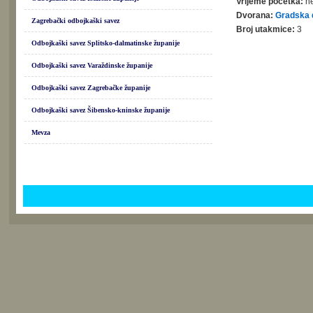
Vrijeme početka:
ne
Dvorana:
Gradska 
Zagrebački odbojkaški savez
Broj utakmice:
3
Odbojkaški savez Splitsko-dalmatinske županije
Odbojkaški savez Varaždinske županije
Odbojkaški savez Zagrebačke županije
Odbojkaški savez Šibensko-kninske županije
Mevza