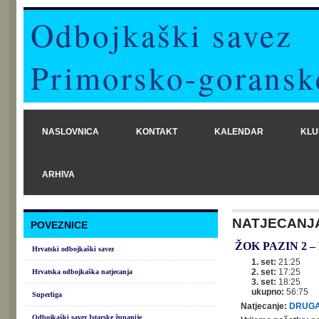
Odbojkaški savez
Primorsko-goransk
NASLOVNICA
KONTAKT
KALENDAR
KLU
ARHIVA
NATJECANJ
POVEZNICE
ŽOK PAZIN 2
–
Hrvatski odbojkaški savez
1. set:
21:25
2. set:
17:25
Hrvatska odbojkaška natjecanja
3. set:
18:25
ukupno:
56:75
Superliga
Natjecanje:
DRUGA
Odbojkaški savez Istarske županije