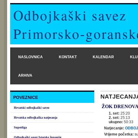
Odbojkaški savez
Primorsko-goransk
NASLOVNICA
KONTAKT
KALENDAR
KLU
ARHIVA
NATJECANJ
POVEZNICE
ŽOK DRENOV
Hrvatski odbojkaški savez
1. set:
25:20
2. set:
25:13
Hrvatska odbojkaška natjecanja
ukupno:
50:33
Superliga
Natjecanje:
ODBOJ
Vrijeme početka:
su
Odbojkaški savez Istarske županije