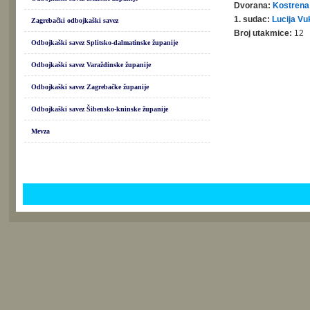
Dvorana:
Kostrena
1. sudac:
Lucija Vu
Zagrebački odbojkaški savez
Broj utakmice:
12
Odbojkaški savez Splitsko-dalmatinske županije
Odbojkaški savez Varaždinske županije
Odbojkaški savez Zagrebačke županije
Odbojkaški savez Šibensko-kninske županije
Mevza