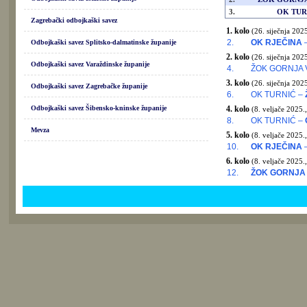
3.
OK TUR
Zagrebački odbojkaški savez
1. kolo
(26. siječnja 2025
2.
OK RJEČINA
–
Odbojkaški savez Splitsko-dalmatinske županije
2. kolo
(26. siječnja 2025
Odbojkaški savez Varaždinske županije
4.
ŽOK GORNJA 
3. kolo
(26. siječnja 2025
Odbojkaški savez Zagrebačke županije
6.
OK TURNIĆ –
Odbojkaški savez Šibensko-kninske županije
4. kolo
(8. veljače 2025.,
8.
OK TURNIĆ –
Mevza
5. kolo
(8. veljače 2025.,
10.
OK RJEČINA
–
6. kolo
(8. veljače 2025.,
12.
ŽOK GORNJA 