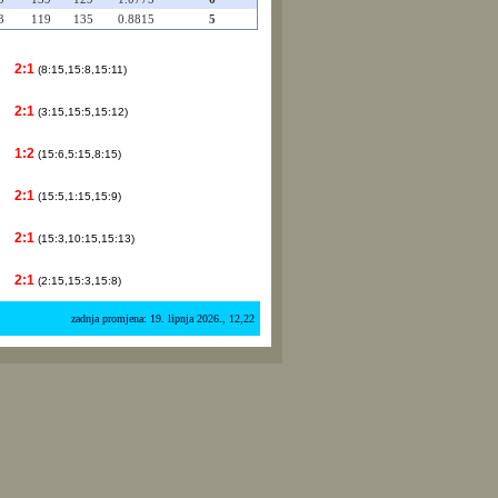
3
119
135
0.8815
5
2:1
(8:15,15:8,15:11)
2:1
(3:15,15:5,15:12)
1:2
(15:6,5:15,8:15)
2:1
(15:5,1:15,15:9)
2:1
(15:3,10:15,15:13)
2:1
(2:15,15:3,15:8)
zadnja promjena: 19. lipnja 2026., 12,22