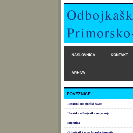
Odbojkašk
Primorsko
NASLOVNICA
KONTAKT
ARHIVA
POVEZNICE
Hrvatski odbojkaški savez
Hrvatska odbojkaška natjecanja
Superliga
Odbojkaški savez Istarske županije