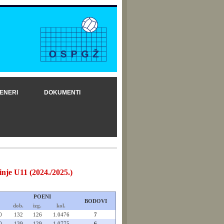
ENERI
DOKUMENTI
 U11 (2024./2025.)
POENI
BODOVI
dob.
izg.
kol.
0
132
126
1.0476
7
0
139
129
1.0775
6