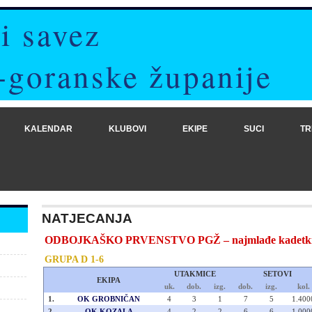
i savez
-goranske županije
KALENDAR
KLUBOVI
EKIPE
SUCI
TR
NATJECANJA
ODBOJKAŠKO PRVENSTVO PGŽ – najmlađe kadetkinje
GRUPA D 1-6
UTAKMICE
SETOVI
EKIPA
uk.
dob.
izg.
dob.
izg.
kol.
1.
OK GROBNIČAN
4
3
1
7
5
1.400
2.
OK KOZALA
4
2
2
6
6
1.000