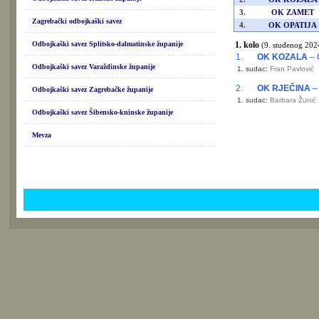
3.
OK ZAMET
Zagrebački odbojkaški savez
4.
OK OPATIJA
Odbojkaški savez Splitsko-dalmatinske županije
1. kolo
(9. studenog 202
1.
OK KOZALA
– 
Odbojkaški savez Varaždinske županije
1. sudac:
Fran Pavlović
2.
OK RJEČINA
–
Odbojkaški savez Zagrebačke županije
1. sudac:
Barbara Žunić
Odbojkaški savez Šibensko-kninske županije
Mevza