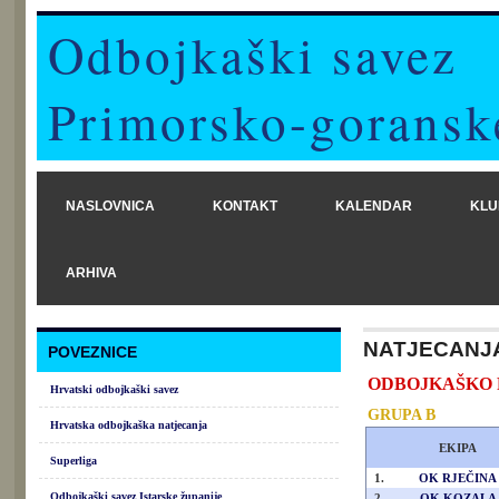
Odbojkaški savez
Primorsko-goransk
NASLOVNICA
KONTAKT
KALENDAR
KLU
ARHIVA
NATJECANJ
POVEZNICE
ODBOJKAŠKO PRV
Hrvatski odbojkaški savez
GRUPA B
Hrvatska odbojkaška natjecanja
EKIPA
Superliga
1.
OK RJEČINA
Odbojkaški savez Istarske županije
2.
OK KOZALA