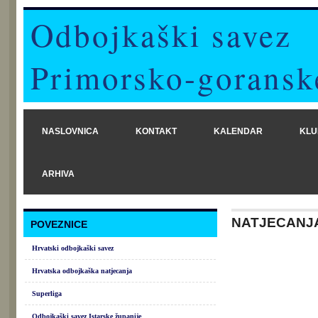
Odbojkaški savez
Primorsko-goransk
NASLOVNICA
KONTAKT
KALENDAR
KLU
ARHIVA
NATJECANJ
POVEZNICE
Hrvatski odbojkaški savez
Hrvatska odbojkaška natjecanja
Superliga
Odbojkaški savez Istarske županije