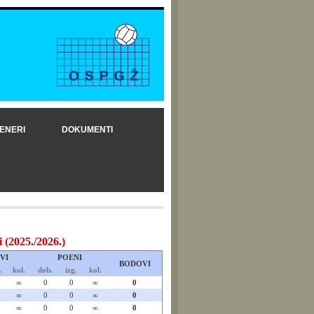
ENERI
DOKUMENTI
025./2026.)
VI
POENI
BODOVI
.
kol.
dob.
izg.
kol.
∞
0
0
∞
0
∞
0
0
∞
0
∞
0
0
∞
0