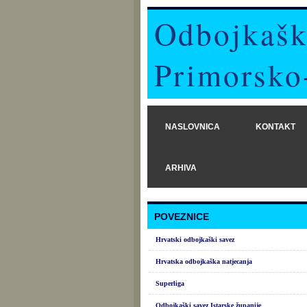
Odbojkašk
Primorsko
NASLOVNICA
KONTAKT
ARHIVA
POVEZNICE
Hrvatski odbojkaški savez
Hrvatska odbojkaška natjecanja
Superliga
Odbojkaški savez Istarske županije