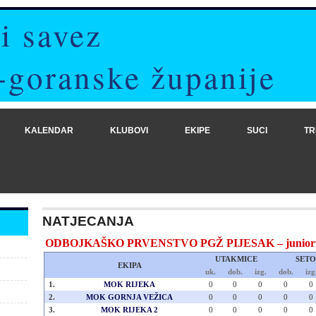
i savez
-goranske županije
KALENDAR
KLUBOVI
EKIPE
SUCI
TR
NATJECANJA
ODBOJKAŠKO PRVENSTVO PGŽ PIJESAK – juniori (2
UTAKMICE
SETO
EKIPA
uk.
dob.
izg.
dob.
izg
1.
MOK RIJEKA
0
0
0
0
0
2.
MOK GORNJA VEŽICA
0
0
0
0
0
3.
MOK RIJEKA 2
0
0
0
0
0