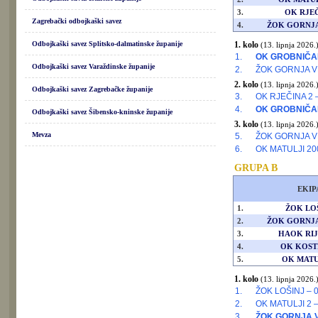
3.
OK RJEČ
Zagrebački odbojkaški savez
4.
ŽOK GORNJA
Odbojkaški savez Splitsko-dalmatinske županije
1. kolo
(13. lipnja 2026.
1.
OK GROBNIČA
Odbojkaški savez Varaždinske županije
2.
ŽOK GORNJA V
2. kolo
(13. lipnja 2026.
Odbojkaški savez Zagrebačke županije
3.
OK RJEČINA 2 
4.
OK GROBNIČA
Odbojkaški savez Šibensko-kninske županije
3. kolo
(13. lipnja 2026.
Mevza
5.
ŽOK GORNJA V
6.
OK MATULJI 20
GRUPA B
EKIP
1.
ŽOK LO
2.
ŽOK GORNJA
3.
HAOK RIJ
4.
OK KOST
5.
OK MATU
1. kolo
(13. lipnja 2026.
1.
ŽOK LOŠINJ – 
2.
OK MATULJI 2 
3.
ŽOK GORNJA 