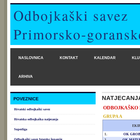
Odbojkaški savez
Primorsko-goransk
NASLOVNICA
KONTAKT
KALENDAR
KLU
ARHIVA
NATJECANJ
POVEZNICE
ODBOJKAŠKO PRV
Hrvatski odbojkaški savez
GRUPA A
Hrvatska odbojkaška natjecanja
EKI
Superliga
1.
OK GROB
Odbojkaški savez Istarske županije
2.
OK MATUL