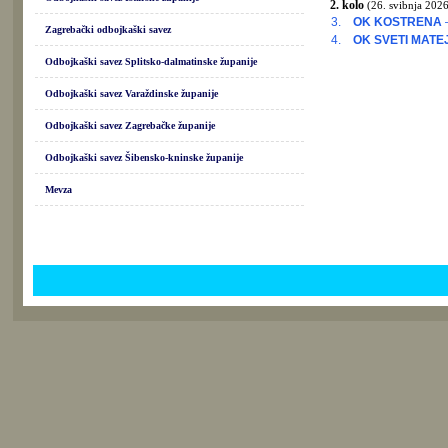
2. kolo
(26. svibnja 2026
3.
OK KOSTRENA
Zagrebački odbojkaški savez
4.
OK SVETI MATEJ
Odbojkaški savez Splitsko-dalmatinske županije
Odbojkaški savez Varaždinske županije
Odbojkaški savez Zagrebačke županije
Odbojkaški savez Šibensko-kninske županije
Mevza