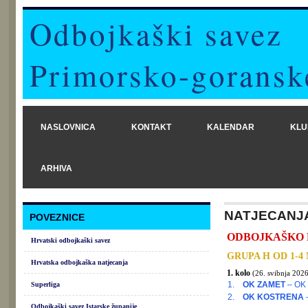
Odbojkaški savez
Primorsko-goransk
NASLOVNICA
KONTAKT
KALENDAR
KLU
ARHIVA
NATJECANJ
POVEZNICE
ODBOJKAŠKO PRV
Hrvatski odbojkaški savez
GRUPA H OD 1-4
Hrvatska odbojkaška natjecanja
1. kolo
(26. svibnja 2026
1.
OK ZAMET
– OK
Superliga
2.
OK KOSTRENA
Odbojkaški savez Istarske županije