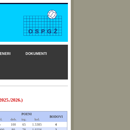
ENERI
DOKUMENTI
25./2026.)
POENI
BODOVI
l.
dob.
izg.
kol.
∞
100
65
1.5385
4
000
80
78
1.0256
2