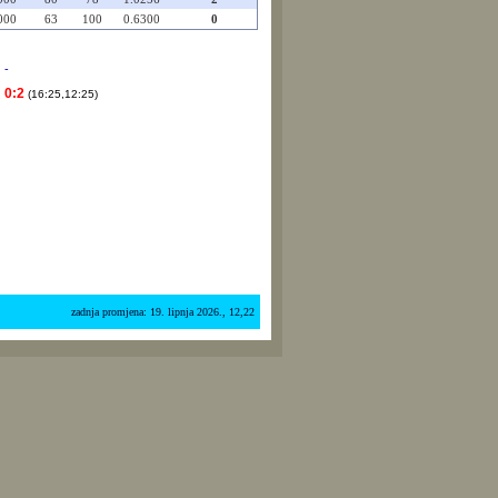
000
63
100
0.6300
0
-
0:2
(16:25,12:25)
zadnja promjena: 19. lipnja 2026., 12,22