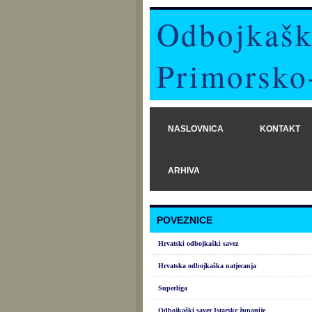
Odbojkašk
Primorsko
NASLOVNICA
KONTAKT
ARHIVA
POVEZNICE
Hrvatski odbojkaški savez
Hrvatska odbojkaška natjecanja
Superliga
Odbojkaški savez Istarske županije