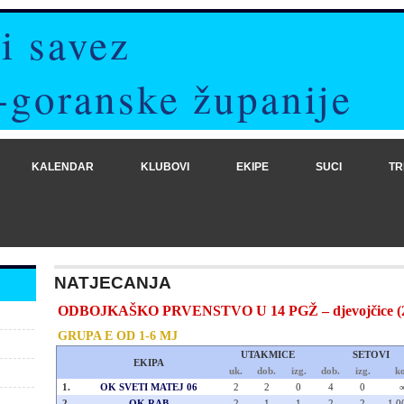
i savez
-goranske županije
KALENDAR
KLUBOVI
EKIPE
SUCI
TR
NATJECANJA
ODBOJKAŠKO PRVENSTVO U 14 PGŽ – djevojčice (20
GRUPA E OD 1-6 MJ
UTAKMICE
SETOVI
EKIPA
uk.
dob.
izg.
dob.
izg.
ko
1.
OK SVETI MATEJ 06
2
2
0
4
0
2.
OK RAB
2
1
1
2
2
1.0