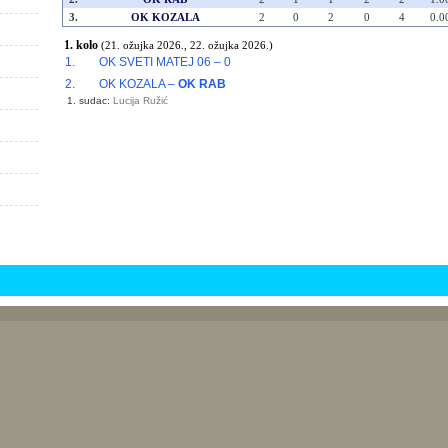
3.
OK KOZALA
2
0
2
0
4
0.0
1. kolo
(21. ožujka 2026., 22. ožujka 2026.)
1.
OK SVETI MATEJ 06 – 0
2.
OK KOZALA –
OK RAB
1. sudac:
Lucija Ružić