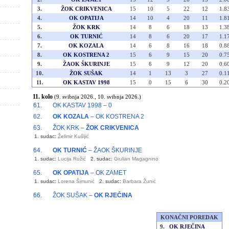
3.
ŽOK CRIKVENICA
15
10
5
22
12
1.8
4.
OK OPATIJA
14
10
4
20
11
1.8
5.
ŽOK KRK
14
8
6
18
13
1.3
6.
OK TURNIĆ
14
8
6
20
17
1.1
7.
OK KOZALA
14
6
8
16
18
0.8
8.
OK KOSTRENA 2
15
6
9
15
20
0.7
9.
ŽAOK ŠKURINJE
15
6
9
12
20
0.6
10.
ŽOK SUŠAK
14
1
13
3
27
0.1
11.
OK KASTAV 1998
15
0
15
6
30
0.2
11. kolo
(9. svibnja 2026., 10. svibnja 2026.)
61.
OK KASTAV 1998 – 0
62.
OK KOZALA
– OK KOSTRENA 2
63.
ŽOK KRK –
ŽOK CRIKVENICA
1. sudac:
Želimir Kušljić
64.
OK TURNIĆ
– ŽAOK ŠKURINJE
1. sudac:
Lucija Ružić
2. sudac:
Giulian Magagnino
65.
OK OPATIJA
– OK ZAMET
1. sudac:
Lorena Šimunić
2. sudac:
Barbara Žunić
66.
ŽOK SUŠAK –
OK RJEČINA
KONAČNI POREDAK
9.
OK RJEČINA