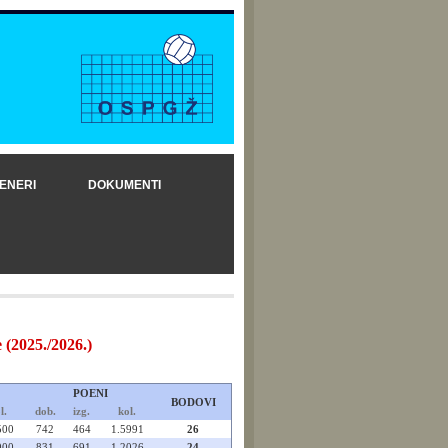
ENERI
DOKUMENTI
025./2026.)
POENI
BODOVI
l.
dob.
izg.
kol.
500
742
464
1.5991
26
000
831
691
1.2026
24