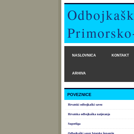
Odbojkašk
Primorsko
NASLOVNICA
KONTAKT
ARHIVA
POVEZNICE
Hrvatski odbojkaški savez
Hrvatska odbojkaška natjecanja
Superliga
Odbojkaški savez Istarske županije