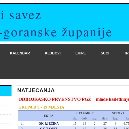
i savez
-goranske županije
KALENDAR
KLUBOVI
EKIPE
SUCI
TR
NATJECANJA
ODBOJKAŠKO PRVENSTVO PGŽ – mlađe kadetkinje (2
GRUPA D 9 - 19 MJESTA
UTAKMICE
SETOVI
EKIPA
uk.
dob.
izg.
dob.
izg.
ko
1.
OK RJEČINA
15
13
2
27
4
6.7
2.
OK ZAMET
15
12
3
26
13
2.0