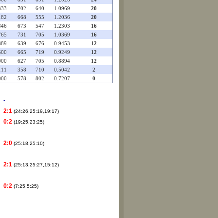
333
702
640
1.0969
20
182
668
555
1.2036
20
846
673
547
1.2303
16
765
731
705
1.0369
16
889
639
676
0.9453
12
500
665
719
0.9249
12
000
627
705
0.8894
12
111
358
710
0.5042
2
000
578
802
0.7207
0
-
2:1
(24:26,25:19,19:17)
0:2
(19:25,23:25)
2:0
(25:18,25:10)
2:1
(25:13,25:27,15:12)
0:2
(7:25,5:25)