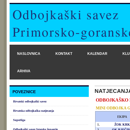
Odbojkaški savez
Primorsko-goransk
NASLOVNICA
KONTAKT
KALENDAR
KLU
ARHIVA
NATJECANJ
POVEZNICE
ODBOJKAŠKO PRV
Hrvatski odbojkaški savez
MINI ODBOJKA 
Hrvatska odbojkaška natjecanja
EKIPA
Superliga
1.
ŽOK KRK
Odbojkaški savez Istarske županije
2.
OK RJEČI