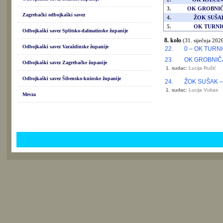
3.
OK GROBNI
Zagrebački odbojkaški savez
4.
ŽOK SUŠA
5.
OK TURNI
Odbojkaški savez Splitsko-dalmatinske županije
8. kolo
(31. siječnja 2026
Odbojkaški savez Varaždinske županije
22.
0 – OK TURN
23.
OK GROBNIČ
Odbojkaški savez Zagrebačke županije
1. sudac:
Lucija Ružić
Odbojkaški savez Šibensko-kninske županije
24.
ŽOK SUŠAK 
1. sudac:
Lucija Vukas
Mevza