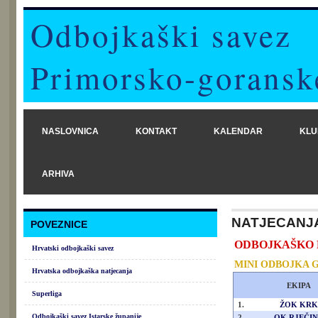
Odbojkaški savez
Primorsko-goransk
NASLOVNICA
KONTAKT
KALENDAR
KLU
ARHIVA
NATJECANJ
POVEZNICE
ODBOJKAŠKO PRV
Hrvatski odbojkaški savez
MINI ODBOJKA 
Hrvatska odbojkaška natjecanja
EKIPA
Superliga
1.
ŽOK KRK
Odbojkaški savez Istarske županije
2.
OK RJEČI