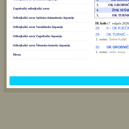
3.
OK GROBNI
Zagrebački odbojkaški savez
4.
ŽOK SUŠA
5.
OK TURNI
Odbojkaški savez Splitsko-dalmatinske županije
10. kolo
(7. veljače 2026
Odbojkaški savez Varaždinske županije
28.
0 – OK RJEČ
29.
OK TURNIĆ 
Odbojkaški savez Zagrebačke županije
1. sudac:
Želimir Kušljić
Odbojkaški savez Šibensko-kninske županije
30.
OK GROBNI
1. sudac:
Jerko Jusup
Mevza