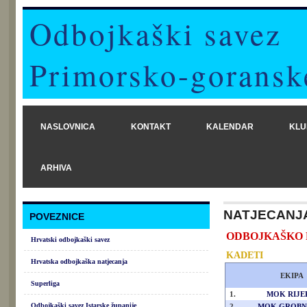
Odbojkaški savez
Primorsko-goransk
NASLOVNICA
KONTAKT
KALENDAR
KLU
ARHIVA
NATJECANJ
POVEZNICE
ODBOJKAŠKO PR
Hrvatski odbojkaški savez
KADETI
Hrvatska odbojkaška natjecanja
EKIPA
Superliga
1.
MOK RIJE
Odbojkaški savez Istarske županije
2.
MOK GROBN