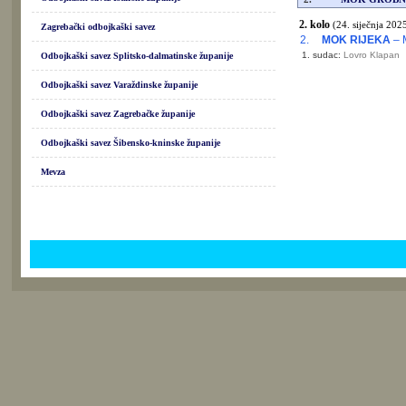
2. kolo
(24. siječnja 2025
Zagrebački odbojkaški savez
2.
MOK RIJEKA
– 
1. sudac:
Lovro Klapan
Odbojkaški savez Splitsko-dalmatinske županije
Odbojkaški savez Varaždinske županije
Odbojkaški savez Zagrebačke županije
Odbojkaški savez Šibensko-kninske županije
Mevza