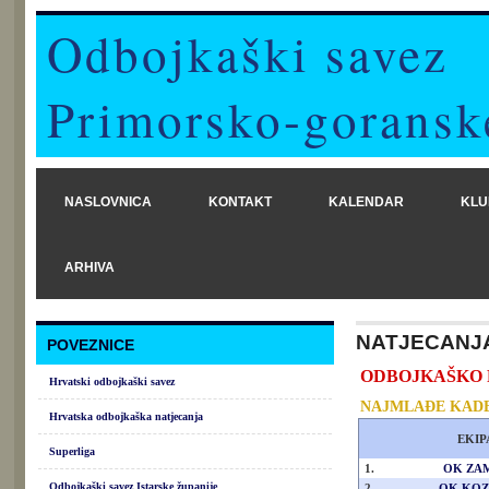
Odbojkaški savez
Primorsko-goransk
NASLOVNICA
KONTAKT
KALENDAR
KLU
ARHIVA
NATJECANJ
POVEZNICE
ODBOJKAŠKO PRV
Hrvatski odbojkaški savez
NAJMLAĐE KADE
Hrvatska odbojkaška natjecanja
EKIP
Superliga
1.
OK ZA
Odbojkaški savez Istarske županije
2.
OK KOZ