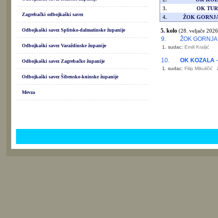
3.
OK TUR
Zagrebački odbojkaški savez
4.
ŽOK GORNJA
Odbojkaški savez Splitsko-dalmatinske županije
5. kolo
(28. veljače 2026
9.
ŽOK GORNJA 
Odbojkaški savez Varaždinske županije
1. sudac:
Emili Kraljić
10.
OK KOZALA
–
Odbojkaški savez Zagrebačke županije
1. sudac:
Filip Mikuličić
Odbojkaški savez Šibensko-kninske županije
Mevza