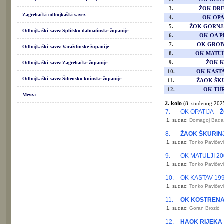
3.
ŽOK DR
Zagrebački odbojkaški savez
4.
OK OPA
5.
ŽOK GORNJ
Odbojkaški savez Splitsko-dalmatinske županije
6.
OK OA P
7.
OK GROB
Odbojkaški savez Varaždinske županije
8.
OK MATUL
9.
ŽOK 
Odbojkaški savez Zagrebačke županije
10.
OK KASTA
Odbojkaški savez Šibensko-kninske županije
11.
ŽAOK ŠK
12.
OK TU
Mevza
2. kolo
(8. studenog 2025
7.
OK OPATIJA –
Ž
1. sudac:
Domagoj Bada
8.
ŽAOK ŠKURIN
1. sudac:
Tonko Pavičevi
9.
OK MATULJI 20
1. sudac:
Tonko Pavičevi
10.
OK KASTAV 19
1. sudac:
Tonko Pavičevi
11.
OK KOSTREN
1. sudac:
Goran Brozić
12.
HAOK RIJEKA