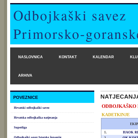
Odbojkaški savez
Primorsko-goransk
NASLOVNICA
KONTAKT
KALENDAR
KLU
ARHIVA
NATJECANJ
POVEZNICE
ODBOJKAŠKO PRV
Hrvatski odbojkaški savez
KADETKINJE
Hrvatska odbojkaška natjecanja
EKI
Superliga
1.
HAOK R
Odbojkaški savez Istarske županije
2.
OK KOS