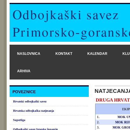
Odbojkaški savez
Primorsko-goransk
NASLOVNICA
KONTAKT
KALENDAR
KLU
ARHIVA
NATJECANJ
POVEZNICE
DRUGA HRVATSK
Hrvatski odbojkaški savez
EKIP
Hrvatska odbojkaška natjecanja
1.
MOK U
Superliga
2.
MOK RIJ
3.
MOK GRO
Odbojkaški savez Istarske županije