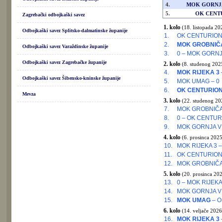
4.
MOK GORNJ
5.
OK CENT
Zagrebački odbojkaški savez
1. kolo
(18. listopada 20
Odbojkaški savez Splitsko-dalmatinske županije
1.
OK CENTURION
2.
MOK GROBNIČ
Odbojkaški savez Varaždinske županije
3.
0 – MOK GORNJ
Odbojkaški savez Zagrebačke županije
2. kolo
(8. studenog 2025
4.
MOK RIJEKA 3
Odbojkaški savez Šibensko-kninske županije
5.
MOK UMAG – 0
6.
OK CENTURIO
Mevza
3. kolo
(22. studenog 20
7.
MOK GROBNIČ
8.
0 – OK CENTUR
9.
MOK GORNJA V
4. kolo
(6. prosinca 2025
10.
MOK RIJEKA 3 
11.
OK CENTURION
12.
MOK GROBNIČA
5. kolo
(20. prosinca 202
13.
0 – MOK RIJEKA
14.
MOK GORNJA V
15.
MOK UMAG
– O
6. kolo
(14. veljače 2026
16.
MOK RIJEKA 3