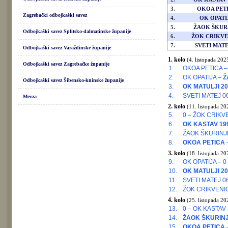
3.
OKOA PET
Zagrebački odbojkaški savez
4.
OK OPATI
5.
ŽAOK ŠKUR
Odbojkaški savez Splitsko-dalmatinske županije
6.
ŽOK CRIKVE
7.
SVETI MATE
Odbojkaški savez Varaždinske županije
1. kolo
(4. listopada 2025
Odbojkaški savez Zagrebačke županije
1.
OKOA PETICA –
2.
OK OPATIJA –
Ž
Odbojkaški savez Šibensko-kninske županije
3.
OK MATULJI 20
4.
SVETI MATEJ 0
Mevza
2. kolo
(11. listopada 20
5.
0 – ŽOK CRIKV
6.
OK KASTAV 19
7.
ŽAOK ŠKURINJ
8.
OKOA PETICA
3. kolo
(18. listopada 20
9.
OK OPATIJA – 0
10.
OK MATULJI 20
11.
SVETI MATEJ 0
12.
ŽOK CRIKVENI
4. kolo
(25. listopada 20
13.
0 – OK KASTAV
14.
ŽAOK ŠKURIN
15.
OKOA PETICA