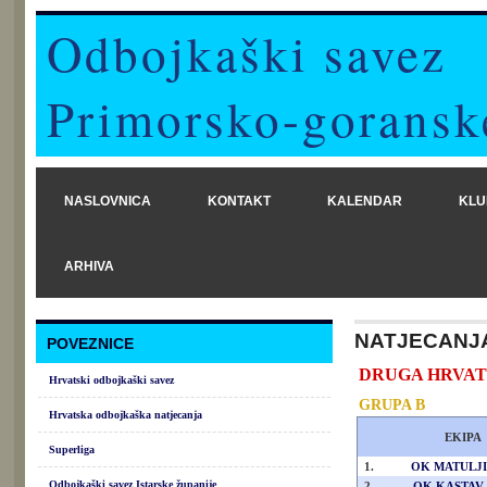
Odbojkaški savez
Primorsko-goransk
NASLOVNICA
KONTAKT
KALENDAR
KLU
ARHIVA
NATJECANJ
POVEZNICE
DRUGA HRVATSK
Hrvatski odbojkaški savez
GRUPA B
Hrvatska odbojkaška natjecanja
EKIPA
Superliga
1.
OK MATULJI
Odbojkaški savez Istarske županije
2.
OK KASTAV 