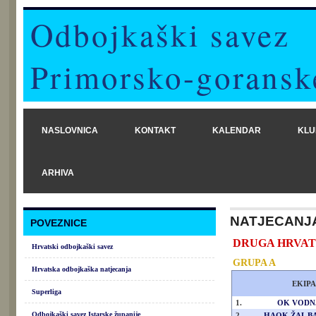
Odbojkaški savez
Primorsko-goransk
NASLOVNICA
KONTAKT
KALENDAR
KLU
ARHIVA
NATJECANJ
POVEZNICE
DRUGA HRVATSK
Hrvatski odbojkaški savez
GRUPA A
Hrvatska odbojkaška natjecanja
EKIPA
Superliga
1.
OK VODN
Odbojkaški savez Istarske županije
2.
HAOK ŽAL B