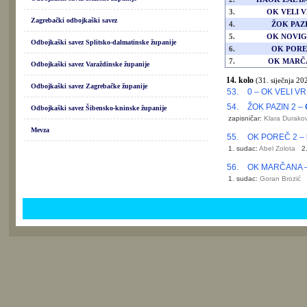
3.
OK VELI V
Zagrebački odbojkaški savez
4.
ŽOK PAZI
5.
OK NOVI
Odbojkaški savez Splitsko-dalmatinske županije
6.
OK PORE
7.
OK MARČ
Odbojkaški savez Varaždinske županije
14. kolo
(31. siječnja 20
Odbojkaški savez Zagrebačke županije
53.
0 – OK VELI VR
54.
ŽOK PAZIN 2 –
Odbojkaški savez Šibensko-kninske županije
zapisničar:
Klara Durakov
Mevza
55.
OK POREČ 2 –
1. sudac:
Abel Zolota
2
56.
OK MARČANA 
1. sudac:
Goran Brozić