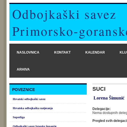
Odbojkaški savez
Primorsko-goransk
NASLOVNICA
KONTAKT
KALENDAR
KLU
ARHIVA
SUCI
POVEZNICE
Lorena Šimunić
Hrvatski odbojkaški savez
Hrvatska odbojkaška natjecanja
Delegacije:
Nema dostupnih deleg
Superliga
Pregled svih delegacij
Odbojkaški savez Istarske županije