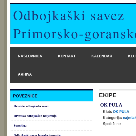
Odbojkaški savez
Primorsko-goransk
NASLOVNICA
KONTAKT
KALENDAR
KLU
ARHIVA
EKIPE
POVEZNICE
OK PULA
Hrvatski odbojkaški savez
Klub:
OK PULA
Hrvatska odbojkaška natjecanja
Kategorija:
najmlađ
Spol:
žene
Superliga
Odbojkaški savez Istarske županije