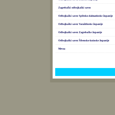
Zagrebački odbojkaški savez
Odbojkaški savez Splitsko-dalmatinske županije
Odbojkaški savez Varaždinske županije
Odbojkaški savez Zagrebačke županije
Odbojkaški savez Šibensko-kninske županije
Mevza