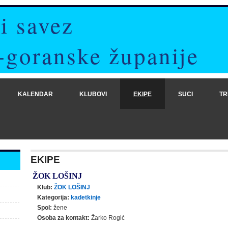
i savez
-goranske županije
KALENDAR
KLUBOVI
EKIPE
SUCI
TR
EKIPE
ŽOK LOŠINJ
Klub:
ŽOK LOŠINJ
Kategorija:
kadetkinje
Spol:
žene
Osoba za kontakt:
Žarko Rogić