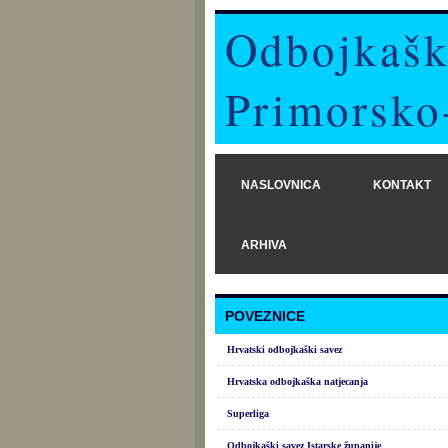
Odbojkašk
Primorsko
NASLOVNICA
KONTAKT
ARHIVA
POVEZNICE
Hrvatski odbojkaški savez
Hrvatska odbojkaška natjecanja
Superliga
Odbojkaški savez Istarske županije