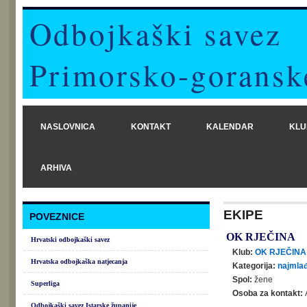
Odbojkaški savez
Primorsko-goransk
NASLOVNICA
KONTAKT
KALENDAR
KLU
ARHIVA
EKIPE
POVEZNICE
OK RJEČINA
Hrvatski odbojkaški savez
Klub:
OK RJEČINA
Hrvatska odbojkaška natjecanja
Kategorija:
najmlađ
Spol:
žene
Superliga
Osoba za kontakt:
Odbojkaški savez Istarske županije