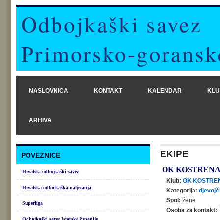
Odbojkaški savez
Primorsko-goransk
NASLOVNICA
KONTAKT
KALENDAR
KLU
ARHIVA
EKIPE
POVEZNICE
OK KOSTREN
Hrvatski odbojkaški savez
Klub:
OK KOSTRE
Hrvatska odbojkaška natjecanja
Kategorija:
djevojč
Spol:
žene
Superliga
Osoba za kontakt:
Odbojkaški savez Istarske županije