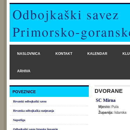
Odbojkaški savez
Primorsko-goransk
NASLOVNICA
KONTAKT
KALENDAR
KLU
ARHIVA
DVORANE
POVEZNICE
SC Mirna
Hrvatski odbojkaški savez
Mjesto:
Pula
Hrvatska odbojkaška natjecanja
Županija:
Istarska
Superliga
Odbojkaški savez Istarske županije